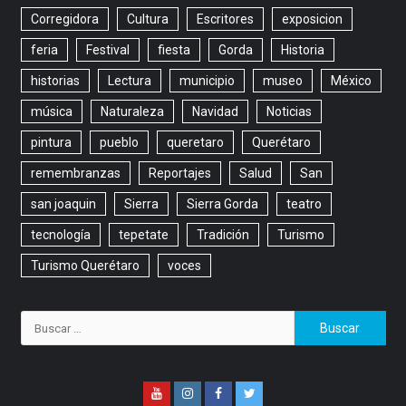
Corregidora
Cultura
Escritores
exposicion
feria
Festival
fiesta
Gorda
Historia
historias
Lectura
municipio
museo
México
música
Naturaleza
Navidad
Noticias
pintura
pueblo
queretaro
Querétaro
remembranzas
Reportajes
Salud
San
san joaquin
Sierra
Sierra Gorda
teatro
tecnología
tepetate
Tradición
Turismo
Turismo Querétaro
voces