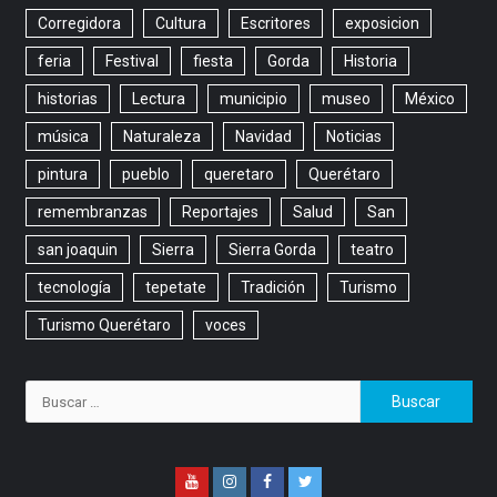
Corregidora
Cultura
Escritores
exposicion
feria
Festival
fiesta
Gorda
Historia
historias
Lectura
municipio
museo
México
música
Naturaleza
Navidad
Noticias
pintura
pueblo
queretaro
Querétaro
remembranzas
Reportajes
Salud
San
san joaquin
Sierra
Sierra Gorda
teatro
tecnología
tepetate
Tradición
Turismo
Turismo Querétaro
voces