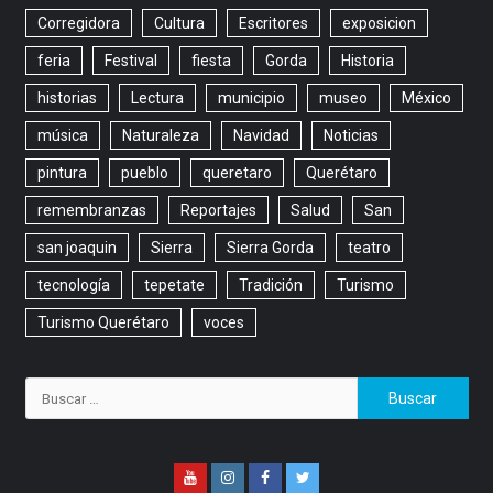
Corregidora
Cultura
Escritores
exposicion
feria
Festival
fiesta
Gorda
Historia
historias
Lectura
municipio
museo
México
música
Naturaleza
Navidad
Noticias
pintura
pueblo
queretaro
Querétaro
remembranzas
Reportajes
Salud
San
san joaquin
Sierra
Sierra Gorda
teatro
tecnología
tepetate
Tradición
Turismo
Turismo Querétaro
voces