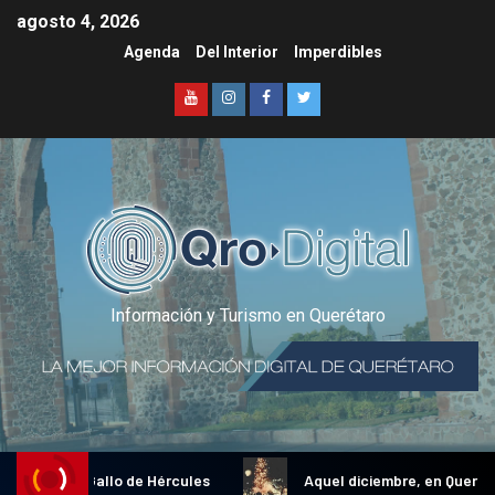
agosto 4, 2026
Agenda
Del Interior
Imperdibles
Información y Turismo en Querétaro
adicional Gallo de Hércules
Aquel diciembre, en Querétaro