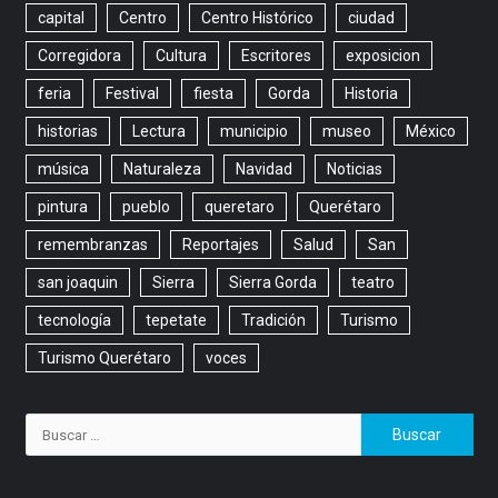
capital
Centro
Centro Histórico
ciudad
Corregidora
Cultura
Escritores
exposicion
feria
Festival
fiesta
Gorda
Historia
historias
Lectura
municipio
museo
México
música
Naturaleza
Navidad
Noticias
pintura
pueblo
queretaro
Querétaro
remembranzas
Reportajes
Salud
San
san joaquin
Sierra
Sierra Gorda
teatro
tecnología
tepetate
Tradición
Turismo
Turismo Querétaro
voces