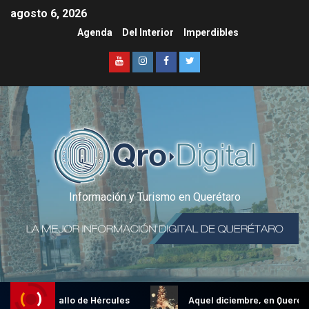
agosto 6, 2026
Agenda
Del Interior
Imperdibles
Información y Turismo en Querétaro
dicional Gallo de Hércules
Aquel diciembre, en Querétaro