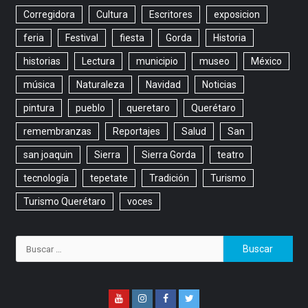
Corregidora
Cultura
Escritores
exposicion
feria
Festival
fiesta
Gorda
Historia
historias
Lectura
municipio
museo
México
música
Naturaleza
Navidad
Noticias
pintura
pueblo
queretaro
Querétaro
remembranzas
Reportajes
Salud
San
san joaquin
Sierra
Sierra Gorda
teatro
tecnología
tepetate
Tradición
Turismo
Turismo Querétaro
voces