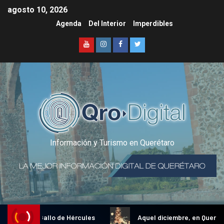
agosto 10, 2026
Agenda
Del Interior
Imperdibles
Información y Turismo en Querétaro
adicional Gallo de Hércules
Aquel diciembre, en Querétaro