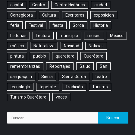
capital
Centro
Centro Histórico
ciudad
Corregidora
Cultura
Escritores
exposicion
feria
Festival
fiesta
Gorda
Historia
historias
Lectura
municipio
museo
México
música
Naturaleza
Navidad
Noticias
pintura
pueblo
queretaro
Querétaro
remembranzas
Reportajes
Salud
San
san joaquin
Sierra
Sierra Gorda
teatro
tecnología
tepetate
Tradición
Turismo
Turismo Querétaro
voces