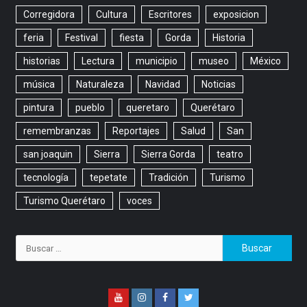
Corregidora
Cultura
Escritores
exposicion
feria
Festival
fiesta
Gorda
Historia
historias
Lectura
municipio
museo
México
música
Naturaleza
Navidad
Noticias
pintura
pueblo
queretaro
Querétaro
remembranzas
Reportajes
Salud
San
san joaquin
Sierra
Sierra Gorda
teatro
tecnología
tepetate
Tradición
Turismo
Turismo Querétaro
voces