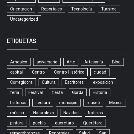
Orientacion
Reportajes
Tecnología
Turismo
Uncategorized
ETIQUETAS
Amealco
aniversario
Arte
Artesanía
Blog
capital
Centro
Centro Histórico
ciudad
Corregidora
Cultura
Escritores
exposicion
feria
Festival
fiesta
Gorda
Historia
historias
Lectura
municipio
museo
México
música
Naturaleza
Navidad
Noticias
pintura
pueblo
queretaro
Querétaro
remembranzas
Reportajes
Salud
San