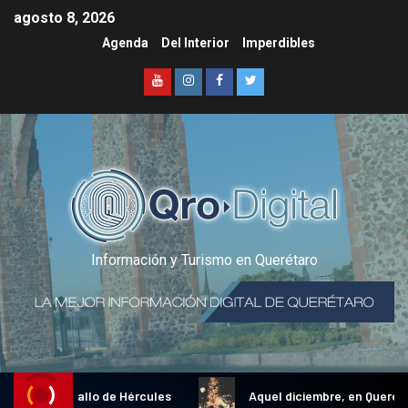
agosto 8, 2026
Agenda
Del Interior
Imperdibles
Información y Turismo en Querétaro
dicional Gallo de Hércules
Aquel diciembre, en Querétaro