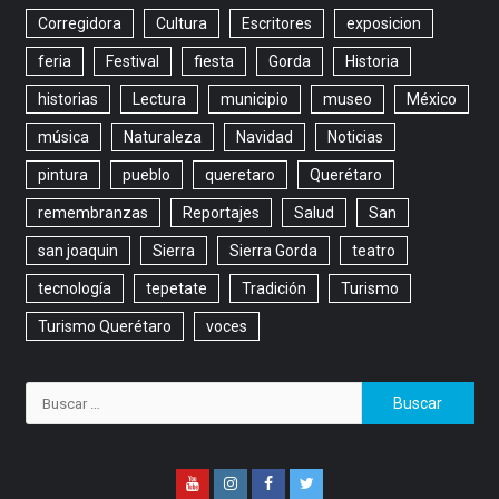
Corregidora
Cultura
Escritores
exposicion
feria
Festival
fiesta
Gorda
Historia
historias
Lectura
municipio
museo
México
música
Naturaleza
Navidad
Noticias
pintura
pueblo
queretaro
Querétaro
remembranzas
Reportajes
Salud
San
san joaquin
Sierra
Sierra Gorda
teatro
tecnología
tepetate
Tradición
Turismo
Turismo Querétaro
voces