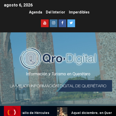
agosto 6, 2026
Agenda
Del Interior
Imperdibles
Información y Turismo en Querétaro
adicional Gallo de Hércules
Aquel diciembre, en Querétaro