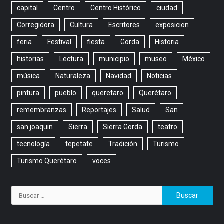
capital
Centro
Centro Histórico
ciudad
Corregidora
Cultura
Escritores
exposicion
feria
Festival
fiesta
Gorda
Historia
historias
Lectura
municipio
museo
México
música
Naturaleza
Navidad
Noticias
pintura
pueblo
queretaro
Querétaro
remembranzas
Reportajes
Salud
San
san joaquin
Sierra
Sierra Gorda
teatro
tecnología
tepetate
Tradición
Turismo
Turismo Querétaro
voces