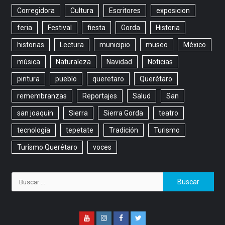
Corregidora
Cultura
Escritores
exposicion
feria
Festival
fiesta
Gorda
Historia
historias
Lectura
municipio
museo
México
música
Naturaleza
Navidad
Noticias
pintura
pueblo
queretaro
Querétaro
remembranzas
Reportajes
Salud
San
san joaquin
Sierra
Sierra Gorda
teatro
tecnología
tepetate
Tradición
Turismo
Turismo Querétaro
voces