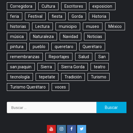
Corregidora
Cultura
Escritores
exposicion
feria
Festival
fiesta
Gorda
Historia
historias
Lectura
municipio
museo
México
música
Naturaleza
Navidad
Noticias
pintura
pueblo
queretaro
Querétaro
remembranzas
Reportajes
Salud
San
san joaquin
Sierra
Sierra Gorda
teatro
tecnología
tepetate
Tradición
Turismo
Turismo Querétaro
voces