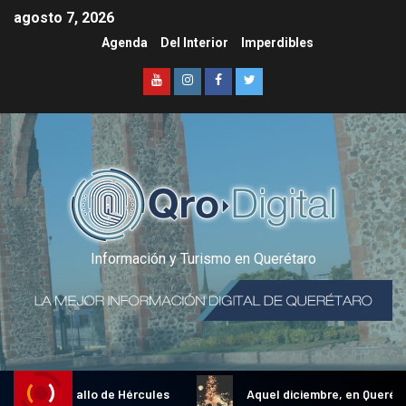
agosto 7, 2026
Agenda
Del Interior
Imperdibles
Información y Turismo en Querétaro
dicional Gallo de Hércules
Aquel diciembre, en Querétaro