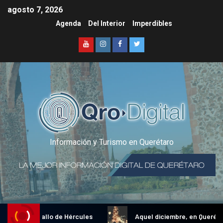
agosto 7, 2026
Agenda
Del Interior
Imperdibles
Información y Turismo en Querétaro
icional Gallo de Hércules
Aquel diciembre, en Querétaro