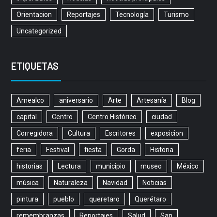
Orientacion
Reportajes
Tecnología
Turismo
Uncategorized
ETIQUETAS
Amealco
aniversario
Arte
Artesanía
Blog
capital
Centro
Centro Histórico
ciudad
Corregidora
Cultura
Escritores
exposicion
feria
Festival
fiesta
Gorda
Historia
historias
Lectura
municipio
museo
México
música
Naturaleza
Navidad
Noticias
pintura
pueblo
queretaro
Querétaro
remembranzas
Reportajes
Salud
San