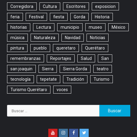
Corregidora
Cultura
Escritores
exposicion
feria
Festival
fiesta
Gorda
Historia
historias
Lectura
municipio
museo
México
música
Naturaleza
Navidad
Noticias
pintura
pueblo
queretaro
Querétaro
remembranzas
Reportajes
Salud
San
san joaquin
Sierra
Sierra Gorda
teatro
tecnología
tepetate
Tradición
Turismo
Turismo Querétaro
voces