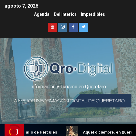
agosto 7, 2026
Agenda
Del Interior
Imperdibles
Información y Turismo en Querétaro
dicional Gallo de Hércules
Aquel diciembre, en Querétaro