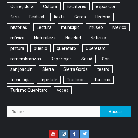
Corregidora
Cultura
Escritores
exposicion
feria
Festival
fiesta
Gorda
Historia
historias
Lectura
municipio
museo
México
música
Naturaleza
Navidad
Noticias
pintura
pueblo
queretaro
Querétaro
remembranzas
Reportajes
Salud
San
san joaquin
Sierra
Sierra Gorda
teatro
tecnología
tepetate
Tradición
Turismo
Turismo Querétaro
voces