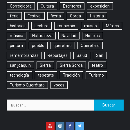
Corregidora
Cultura
Escritores
exposicion
feria
Festival
fiesta
Gorda
Historia
historias
Lectura
municipio
museo
México
música
Naturaleza
Navidad
Noticias
pintura
pueblo
queretaro
Querétaro
remembranzas
Reportajes
Salud
San
san joaquin
Sierra
Sierra Gorda
teatro
tecnología
tepetate
Tradición
Turismo
Turismo Querétaro
voces