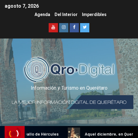
agosto 7, 2026
Agenda
Del Interior
Imperdibles
Información y Turismo en Querétaro
adicional Gallo de Hércules
Aquel diciembre, en Querétaro