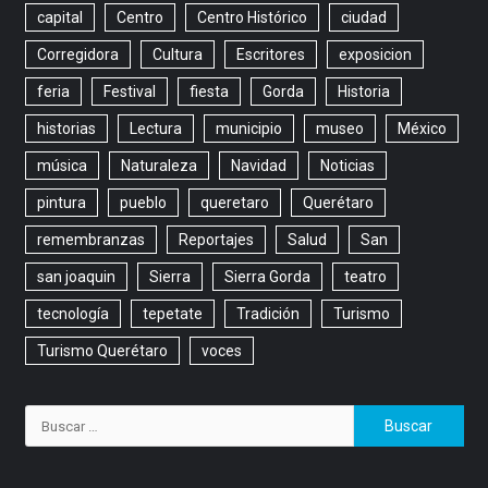
capital
Centro
Centro Histórico
ciudad
Corregidora
Cultura
Escritores
exposicion
feria
Festival
fiesta
Gorda
Historia
historias
Lectura
municipio
museo
México
música
Naturaleza
Navidad
Noticias
pintura
pueblo
queretaro
Querétaro
remembranzas
Reportajes
Salud
San
san joaquin
Sierra
Sierra Gorda
teatro
tecnología
tepetate
Tradición
Turismo
Turismo Querétaro
voces