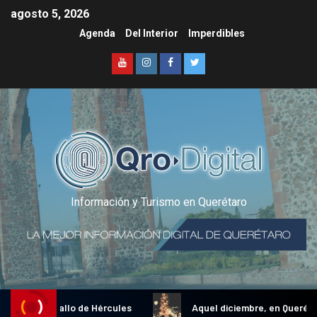
agosto 5, 2026
Agenda
Del Interior
Imperdibles
Información y Turismo en Querétaro
dicional Gallo de Hércules
Aquel diciembre, en Querétaro