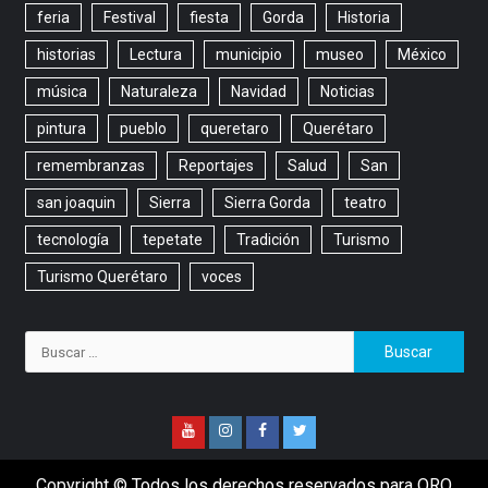
feria
Festival
fiesta
Gorda
Historia
historias
Lectura
municipio
museo
México
música
Naturaleza
Navidad
Noticias
pintura
pueblo
queretaro
Querétaro
remembranzas
Reportajes
Salud
San
san joaquin
Sierra
Sierra Gorda
teatro
tecnología
tepetate
Tradición
Turismo
Turismo Querétaro
voces
Copyright © Todos los derechos reservados para QRO