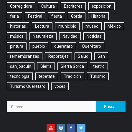
Corregidora
Cultura
Escritores
exposicion
feria
Festival
fiesta
Gorda
Historia
historias
Lectura
municipio
museo
México
música
Naturaleza
Navidad
Noticias
pintura
pueblo
queretaro
Querétaro
remembranzas
Reportajes
Salud
San
san joaquin
Sierra
Sierra Gorda
teatro
tecnología
tepetate
Tradición
Turismo
Turismo Querétaro
voces