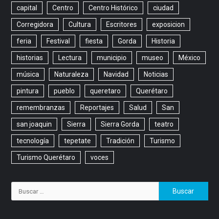
capital
Centro
Centro Histórico
ciudad
Corregidora
Cultura
Escritores
exposicion
feria
Festival
fiesta
Gorda
Historia
historias
Lectura
municipio
museo
México
música
Naturaleza
Navidad
Noticias
pintura
pueblo
queretaro
Querétaro
remembranzas
Reportajes
Salud
San
san joaquin
Sierra
Sierra Gorda
teatro
tecnología
tepetate
Tradición
Turismo
Turismo Querétaro
voces