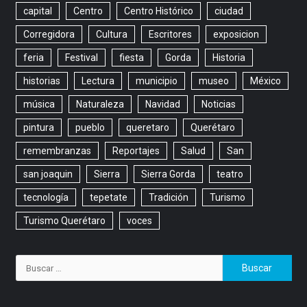
capital
Centro
Centro Histórico
ciudad
Corregidora
Cultura
Escritores
exposicion
feria
Festival
fiesta
Gorda
Historia
historias
Lectura
municipio
museo
México
música
Naturaleza
Navidad
Noticias
pintura
pueblo
queretaro
Querétaro
remembranzas
Reportajes
Salud
San
san joaquin
Sierra
Sierra Gorda
teatro
tecnología
tepetate
Tradición
Turismo
Turismo Querétaro
voces