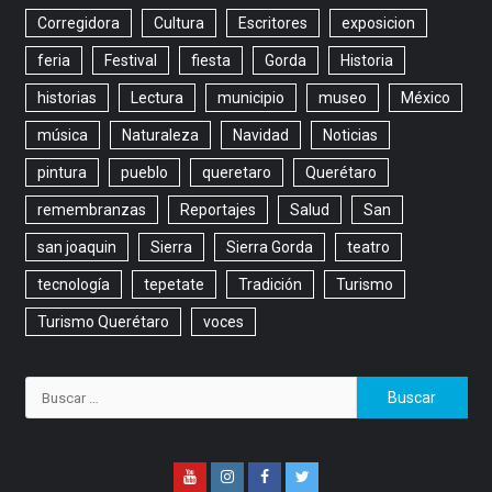
Corregidora
Cultura
Escritores
exposicion
feria
Festival
fiesta
Gorda
Historia
historias
Lectura
municipio
museo
México
música
Naturaleza
Navidad
Noticias
pintura
pueblo
queretaro
Querétaro
remembranzas
Reportajes
Salud
San
san joaquin
Sierra
Sierra Gorda
teatro
tecnología
tepetate
Tradición
Turismo
Turismo Querétaro
voces