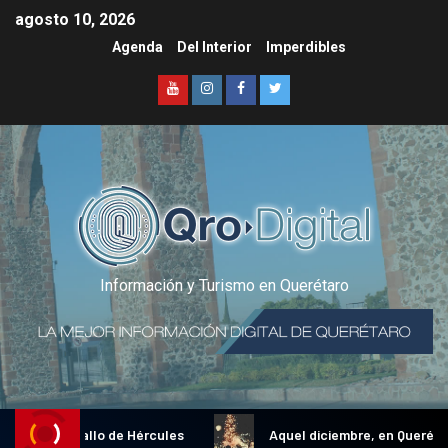
agosto 10, 2026
Agenda
Del Interior
Imperdibles
Información y Turismo en Querétaro
dicional Gallo de Hércules
Aquel diciembre, en Querétaro