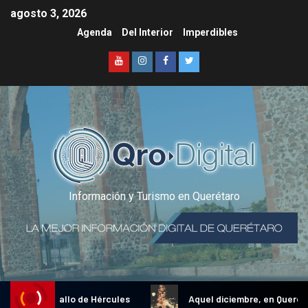
agosto 3, 2026
Agenda
Del Interior
Imperdibles
Información y Turismo en Querétaro
dicional Gallo de Hércules
Aquel diciembre, en Querétaro