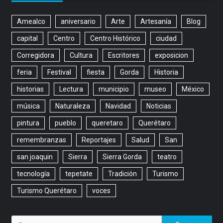
Amealco
aniversario
Arte
Artesanía
Blog
capital
Centro
Centro Histórico
ciudad
Corregidora
Cultura
Escritores
exposicion
feria
Festival
fiesta
Gorda
Historia
historias
Lectura
municipio
museo
México
música
Naturaleza
Navidad
Noticias
pintura
pueblo
queretaro
Querétaro
remembranzas
Reportajes
Salud
San
san joaquin
Sierra
Sierra Gorda
teatro
tecnología
tepetate
Tradición
Turismo
Turismo Querétaro
voces