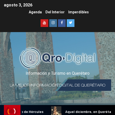
agosto 3, 2026
Agenda
Del Interior
Imperdibles
Información y Turismo en Querétaro
onal Gallo de Hércules
Aquel diciembre, en Querétaro