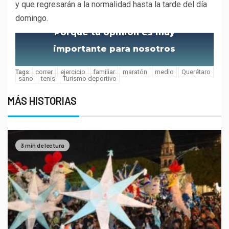
y que regresarán a la normalidad hasta la tarde del día
domingo.
Porque tu opinión es muy
importante para nosotros
correr
ejercicio
familiar
maratón
medio
Querétaro
Tags:
sano
tenis
Turismo deportivo
MÁS HISTORIAS
3 min de lectura