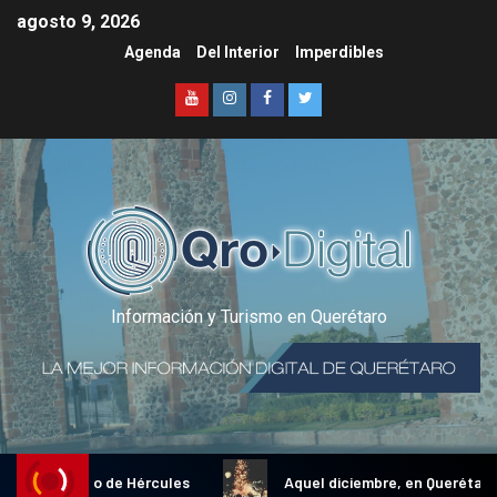
agosto 9, 2026
Agenda
Del Interior
Imperdibles
Información y Turismo en Querétaro
onal Gallo de Hércules
Aquel diciembre, en Querétaro