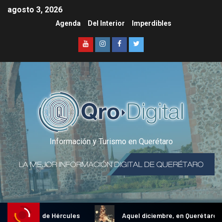
agosto 3, 2026
Agenda
Del Interior
Imperdibles
Información y Turismo en Querétaro
al Gallo de Hércules
Aquel diciembre, en Querétaro