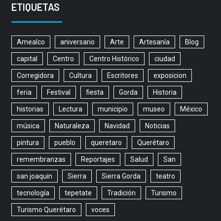
ETIQUETAS
Amealco
aniversario
Arte
Artesanía
Blog
capital
Centro
Centro Histórico
ciudad
Corregidora
Cultura
Escritores
exposicion
feria
Festival
fiesta
Gorda
Historia
historias
Lectura
municipio
museo
México
música
Naturaleza
Navidad
Noticias
pintura
pueblo
queretaro
Querétaro
remembranzas
Reportajes
Salud
San
san joaquin
Sierra
Sierra Gorda
teatro
tecnología
tepetate
Tradición
Turismo
Turismo Querétaro
voces