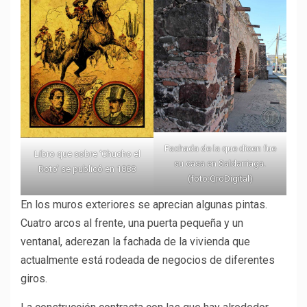
Fachada de la que dicen fue
Libro que sobre ‘Chucho el
su casa en Saldarriaga.
Roto’ se publicó en 1888
(foto:QroDigital)
En los muros exteriores se aprecian algunas pintas.
Cuatro arcos al frente, una puerta pequeña y un
ventanal, aderezan la fachada de la vivienda que
actualmente está rodeada de negocios de diferentes
giros.