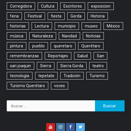
Corregidora
Cultura
Escritores
exposicion
feria
Festival
fiesta
Gorda
Historia
historias
Lectura
municipio
museo
México
música
Naturaleza
Navidad
Noticias
pintura
pueblo
queretaro
Querétaro
remembranzas
Reportajes
Salud
San
san joaquin
Sierra
Sierra Gorda
teatro
tecnología
tepetate
Tradición
Turismo
Turismo Querétaro
voces