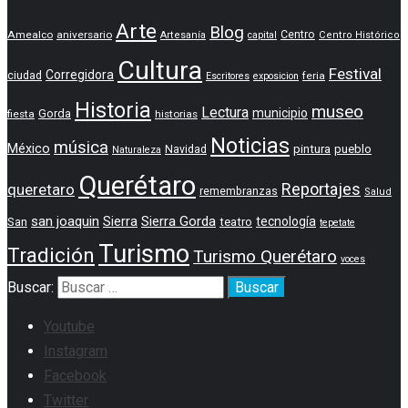
Arte
Blog
Amealco
aniversario
Centro
Artesanía
capital
Centro Histórico
Cultura
Festival
Corregidora
ciudad
feria
Escritores
exposicion
Historia
museo
Lectura
municipio
Gorda
fiesta
historias
Noticias
música
México
pintura
pueblo
Navidad
Naturaleza
Querétaro
Reportajes
queretaro
remembranzas
Salud
san joaquin
Sierra
Sierra Gorda
tecnología
San
teatro
tepetate
Turismo
Tradición
Turismo Querétaro
voces
Buscar:
Youtube
Instagram
Facebook
Twitter