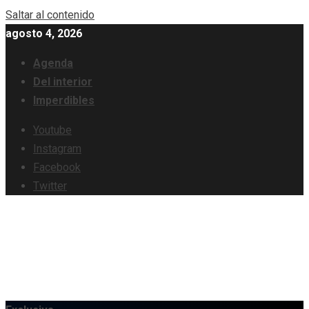
Saltar al contenido
agosto 4, 2026
Agenda
Del interior
Imperdibles
Youtube
Instagram
Facebook
Twitter
Información y Turismo en Querétaro