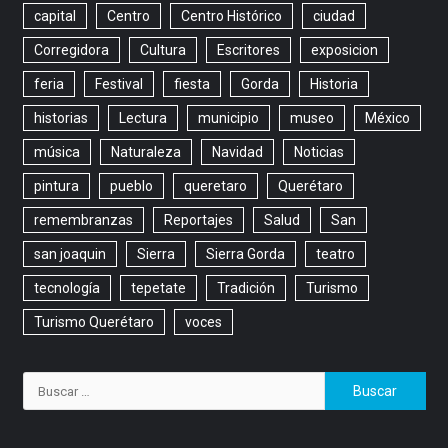
capital
Centro
Centro Histórico
ciudad
Corregidora
Cultura
Escritores
exposicion
feria
Festival
fiesta
Gorda
Historia
historias
Lectura
municipio
museo
México
música
Naturaleza
Navidad
Noticias
pintura
pueblo
queretaro
Querétaro
remembranzas
Reportajes
Salud
San
san joaquin
Sierra
Sierra Gorda
teatro
tecnología
tepetate
Tradición
Turismo
Turismo Querétaro
voces