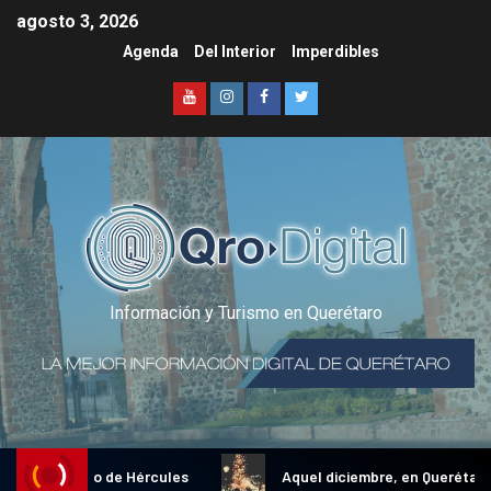
agosto 3, 2026
Agenda
Del Interior
Imperdibles
Información y Turismo en Querétaro
onal Gallo de Hércules
Aquel diciembre, en Querétaro