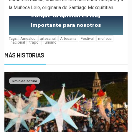
la Muñeca Lele, originaria de Santiago Mexquititlán.
Porque tu opinión es muy
importante para nosotros
Amealco
artesanal
Artesanía
Festival
muñeca
Tags:
nacional
trapo
Turismo
MÁS HISTORIAS
3 min de lectura