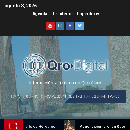
agosto 3, 2026
Agenda
Del Interior
Imperdibles
Información y Turismo en Querétaro
dicional Gallo de Hércules
Aquel diciembre, en Querétaro