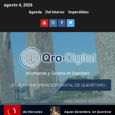
agosto 4, 2026
Agenda
Del Interior
Imperdibles
Información y Turismo en Querétaro
nal Gallo de Hércules
Aquel diciembre, en Querétaro