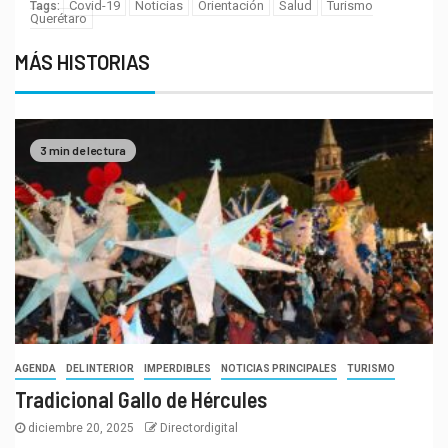
Covid-19
Noticias
Orientación
Salud
Turismo
Tags:
Querétaro
MÁS HISTORIAS
3 min de lectura
AGENDA
DEL INTERIOR
IMPERDIBLES
NOTICIAS PRINCIPALES
TURISMO
Tradicional Gallo de Hércules
diciembre 20, 2025
Directordigital