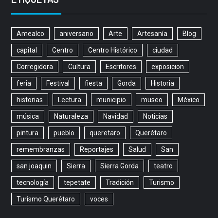
Amealco
aniversario
Arte
Artesanía
Blog
capital
Centro
Centro Histórico
ciudad
Corregidora
Cultura
Escritores
exposicion
feria
Festival
fiesta
Gorda
Historia
historias
Lectura
municipio
museo
México
música
Naturaleza
Navidad
Noticias
pintura
pueblo
queretaro
Querétaro
remembranzas
Reportajes
Salud
San
san joaquin
Sierra
Sierra Gorda
teatro
tecnología
tepetate
Tradición
Turismo
Turismo Querétaro
voces