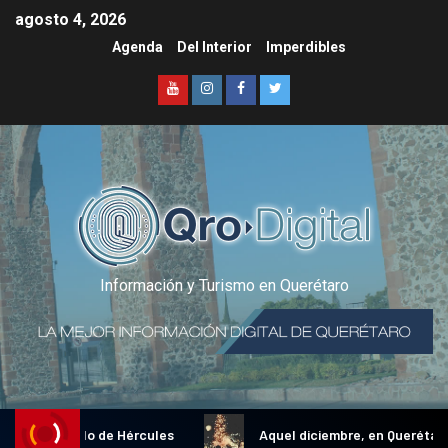
agosto 4, 2026
Agenda
Del Interior
Imperdibles
Información y Turismo en Querétaro
ional Gallo de Hércules
Aquel diciembre, en Querétaro