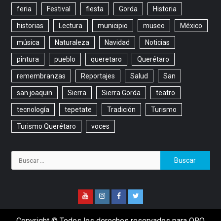
feria
Festival
fiesta
Gorda
Historia
historias
Lectura
municipio
museo
México
música
Naturaleza
Navidad
Noticias
pintura
pueblo
queretaro
Querétaro
remembranzas
Reportajes
Salud
San
san joaquin
Sierra
Sierra Gorda
teatro
tecnología
tepetate
Tradición
Turismo
Turismo Querétaro
voces
Copyright © Todos los derechos reservados para QRO