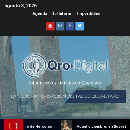
agosto 3, 2026
Agenda
Del Interior
Imperdibles
Información y Turismo en Querétaro
cional Gallo de Hércules
Aquel diciembre, en Querétaro