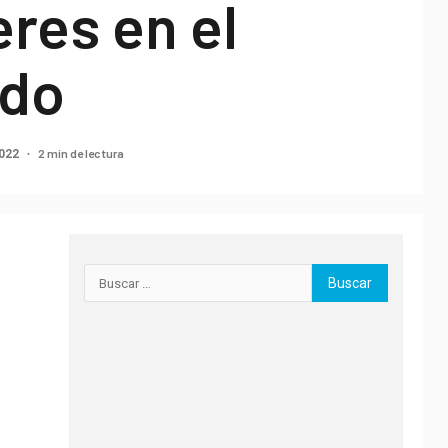
res en el
ado
2 min de lectura
2022