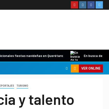
icionales fiestas navideñas en Querétaro
En busca de la 
VER ONLINE
EPORTAJES
TURISMO
ia y talento