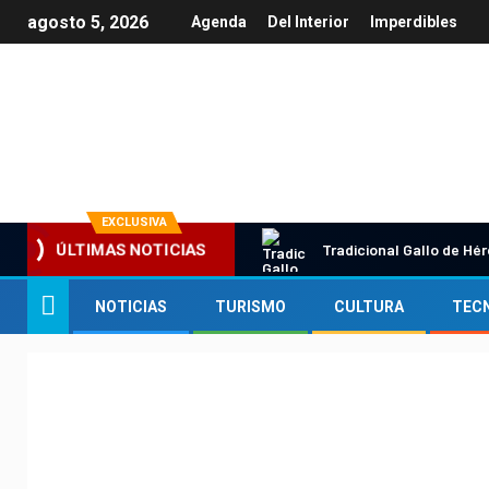
agosto 5, 2026
Agenda
Del Interior
Imperdibles
Información y Turismo en Querétaro
EXCLUSIVA
Tradicional Gallo de Hé
ÚLTIMAS NOTICIAS
NOTICIAS
TURISMO
CULTURA
TEC