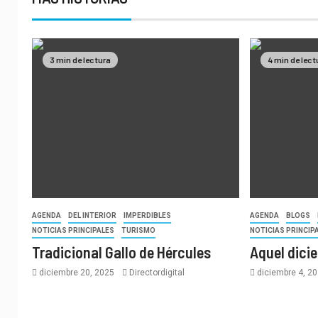
3 min de lectura
4 min de lect
AGENDA
DEL INTERIOR
IMPERDIBLES
AGENDA
BLOGS
NOTICIAS PRINCIPALES
TURISMO
NOTICIAS PRINCIP
Tradicional Gallo de Hércules
Aquel dici
diciembre 20, 2025
Directordigital
diciembre 4, 2