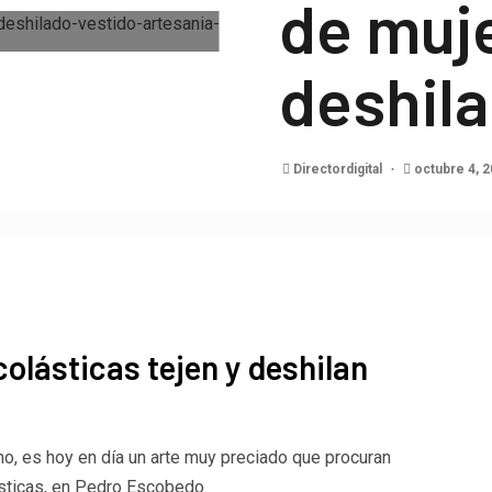
de muje
deshil
Directordigital
octubre 4, 
olásticas tejen y deshilan
no, es hoy en día un arte muy preciado que procuran
sticas, en Pedro Escobedo.