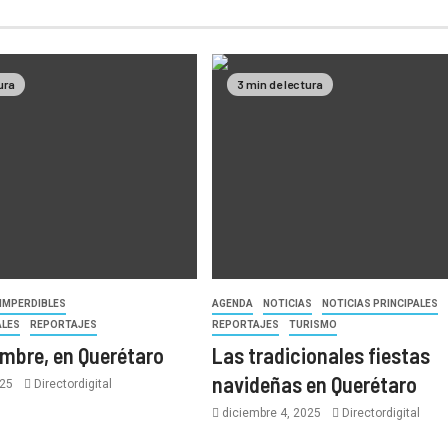
ura
3 min de lectura
IMPERDIBLES
AGENDA
NOTICIAS
NOTICIAS PRINCIPALES
ALES
REPORTAJES
REPORTAJES
TURISMO
embre, en Querétaro
Las tradicionales fiestas
navideñas en Querétaro
025
Directordigital
diciembre 4, 2025
Directordigital