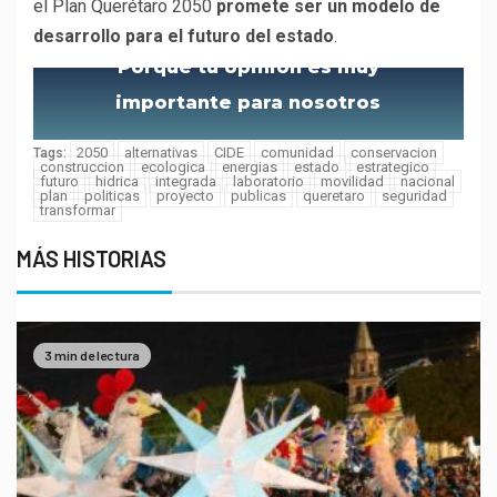
el Plan Querétaro 2050
promete ser un modelo de
desarrollo para el futuro del estado
.
Porque tu opinión es muy
importante para nosotros
2050
alternativas
CIDE
comunidad
conservacion
Tags:
construccion
ecologica
energias
estado
estrategico
futuro
hidrica
integrada
laboratorio
movilidad
nacional
plan
politicas
proyecto
publicas
queretaro
seguridad
transformar
MÁS HISTORIAS
3 min de lectura