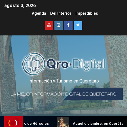
agosto 3, 2026
Agenda
Del Interior
Imperdibles
Información y Turismo en Querétaro
nal Gallo de Hércules
Aquel diciembre, en Querétaro