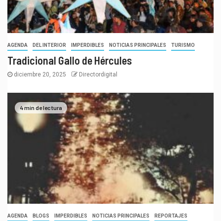
AGENDA
DEL INTERIOR
IMPERDIBLES
NOTICIAS PRINCIPALES
TURISMO
Tradicional Gallo de Hércules
diciembre 20, 2025
Directordigital
4 min de lectura
AGENDA
BLOGS
IMPERDIBLES
NOTICIAS PRINCIPALES
REPORTAJES