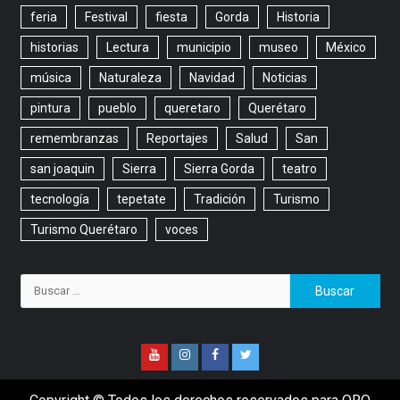
feria
Festival
fiesta
Gorda
Historia
historias
Lectura
municipio
museo
México
música
Naturaleza
Navidad
Noticias
pintura
pueblo
queretaro
Querétaro
remembranzas
Reportajes
Salud
San
san joaquin
Sierra
Sierra Gorda
teatro
tecnología
tepetate
Tradición
Turismo
Turismo Querétaro
voces