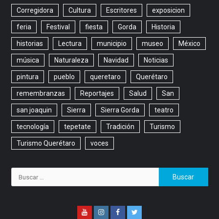
Corregidora
Cultura
Escritores
exposicion
feria
Festival
fiesta
Gorda
Historia
historias
Lectura
municipio
museo
México
música
Naturaleza
Navidad
Noticias
pintura
pueblo
queretaro
Querétaro
remembranzas
Reportajes
Salud
San
san joaquin
Sierra
Sierra Gorda
teatro
tecnología
tepetate
Tradición
Turismo
Turismo Querétaro
voces