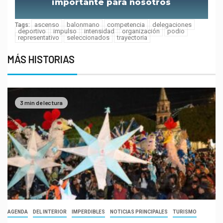
importante para nosotros
ascenso
balonmano
competencia
delegaciones
Tags:
deportivo
impulso
intensidad
organización
podio
representativo
seleccionados
trayectoria
MÁS HISTORIAS
3 min de lectura
AGENDA
DEL INTERIOR
IMPERDIBLES
NOTICIAS PRINCIPALES
TURISMO