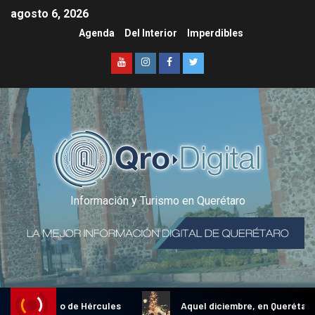
agosto 6, 2026
Agenda
Del Interior
Imperdibles
Información y Turismo en Querétaro
onal Gallo de Hércules
Aquel diciembre, en Querétaro