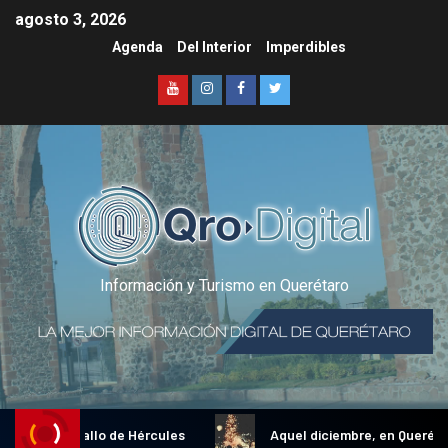
agosto 3, 2026
Agenda
Del Interior
Imperdibles
Información y Turismo en Querétaro
dicional Gallo de Hércules
Aquel diciembre, en Querétaro