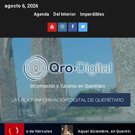
agosto 6, 2026
Agenda
Del Interior
Imperdibles
Información y Turismo en Querétaro
onal Gallo de Hércules
Aquel diciembre, en Querétaro