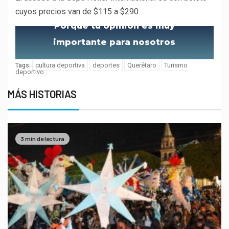
cuyos precios van de $115 a $290.
Porque tu opinión es muy
importante para nosotros
cultura deportiva
deportes
Querétaro
Turismo
Tags:
deportivo
MÁS HISTORIAS
3 min de lectura