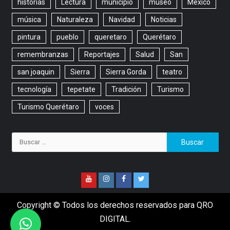
historias
Lectura
municipio
museo
México
música
Naturaleza
Navidad
Noticias
pintura
pueblo
queretaro
Querétaro
remembranzas
Reportajes
Salud
San
san joaquin
Sierra
Sierra Gorda
teatro
tecnología
tepetate
Tradición
Turismo
Turismo Querétaro
voces
Copyright © Todos los derechos reservados para QRO
DIGITAL.