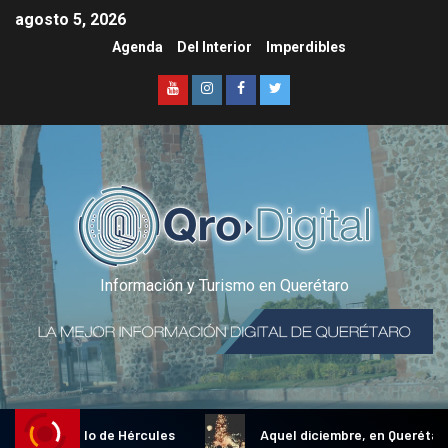
agosto 5, 2026
Agenda
Del Interior
Imperdibles
Información y Turismo en Querétaro
onal Gallo de Hércules
Aquel diciembre, en Querétaro