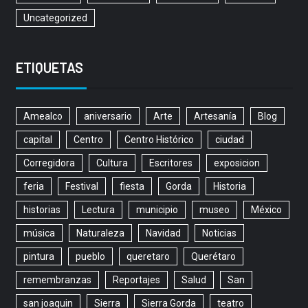
Uncategorized
ETIQUETAS
Amealco
aniversario
Arte
Artesanía
Blog
capital
Centro
Centro Histórico
ciudad
Corregidora
Cultura
Escritores
exposicion
feria
Festival
fiesta
Gorda
Historia
historias
Lectura
municipio
museo
México
música
Naturaleza
Navidad
Noticias
pintura
pueblo
queretaro
Querétaro
remembranzas
Reportajes
Salud
San
san joaquin
Sierra
Sierra Gorda
teatro