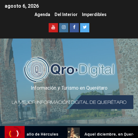
agosto 6, 2026
Agenda
Del Interior
Imperdibles
Información y Turismo en Querétaro
dicional Gallo de Hércules
Aquel diciembre, en Querétaro