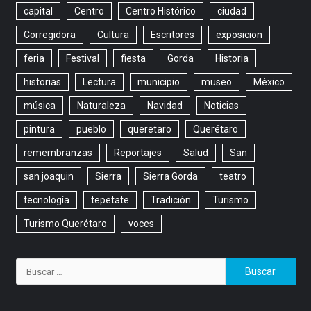
capital
Centro
Centro Histórico
ciudad
Corregidora
Cultura
Escritores
exposicion
feria
Festival
fiesta
Gorda
Historia
historias
Lectura
municipio
museo
México
música
Naturaleza
Navidad
Noticias
pintura
pueblo
queretaro
Querétaro
remembranzas
Reportajes
Salud
San
san joaquin
Sierra
Sierra Gorda
teatro
tecnología
tepetate
Tradición
Turismo
Turismo Querétaro
voces