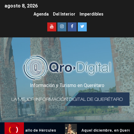
agosto 8, 2026
Agenda
Del Interior
Imperdibles
Información y Turismo en Querétaro
dicional Gallo de Hércules
Aquel diciembre, en Querétaro