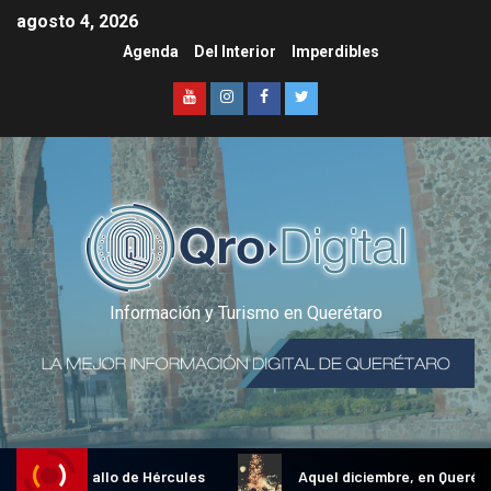
agosto 4, 2026
Agenda
Del Interior
Imperdibles
Información y Turismo en Querétaro
dicional Gallo de Hércules
Aquel diciembre, en Querétaro