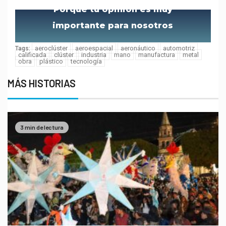
Porque tu opinión es muy
importante para nosotros
aeroclúster
aeroespacial
aeronáutico
automotriz
Tags:
calificada
clúster
industria
mano
manufactura
metal
obra
plástico
tecnología
MÁS HISTORIAS
3 min de lectura