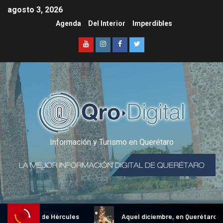
agosto 3, 2026
Agenda
Del Interior
Imperdibles
Información y Turismo en Querétaro
al Gallo de Hércules
Aquel diciembre, en Querétaro