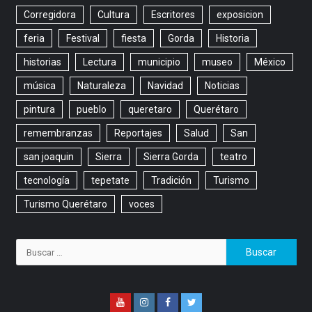
Corregidora
Cultura
Escritores
exposicion
feria
Festival
fiesta
Gorda
Historia
historias
Lectura
municipio
museo
México
música
Naturaleza
Navidad
Noticias
pintura
pueblo
queretaro
Querétaro
remembranzas
Reportajes
Salud
San
san joaquin
Sierra
Sierra Gorda
teatro
tecnología
tepetate
Tradición
Turismo
Turismo Querétaro
voces