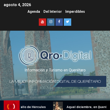
agosto 4, 2026
Agenda
Del Interior
Imperdibles
Información y Turismo en Querétaro
dicional Gallo de Hércules
Aquel diciembre, en Querétaro